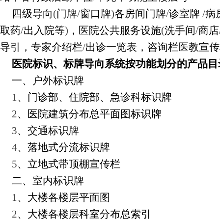
四级导向
(
门牌
/
窗口牌
)
各房间门牌
/
诊室牌
/
病
取药
/
出入院等
)
，医院公共服务设施
(
洗手间
/
商店
导引，专家介绍栏
/
出诊一览表，咨询栏医教宣传
医院标识、标牌导向系统按功能划分的产品目
一、户外标识牌
1
、门诊部、住院部、急诊科标识牌
2
、医院建筑分布总平面图标识牌
3
、交通标识牌
4
、落地式分流标识牌
5
、立地式带顶棚宣传栏
二、室内标识牌
1
、大楼各楼层平面图
2
、大楼各楼层科室分布总索引