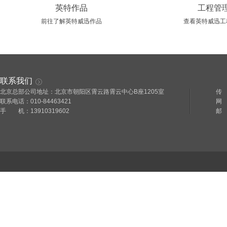
英特作品
工程管
前往了解英特威迅作品
查看英特威迅工
联系我们
北京总部公司地址：北京市朝阳区霄云路霄云中心B座1205室
传 
联系电话：010-84463421
网 址
手 机：13910319602
邮 