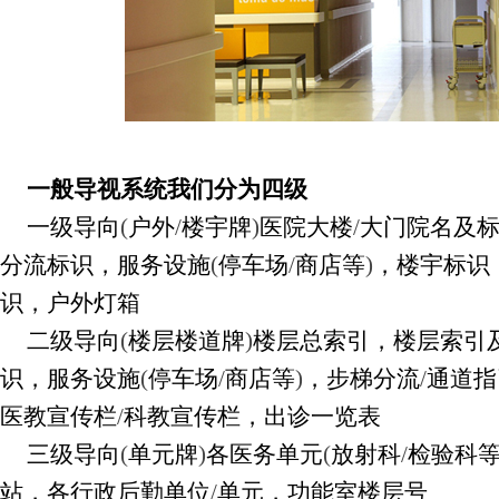
一般导视系统我们分为四级
一级导向
(
户外
/
楼宇牌
)
医院大楼
/
大门院名及
分流标识，服务设施
(
停车场
/
商店等
)
，楼宇标识
识，户外灯箱
二级导向
(
楼层楼道牌
)
楼层总索引，楼层索引
识，服务设施
(
停车场
/
商店等
)
，步梯分流
/
通道指
医教宣传栏
/
科教宣传栏，出诊一览表
三级导向
(
单元牌
)
各医务单元
(
放射科
/
检验科
站，各行政后勤单位
/
单元，功能室楼层号