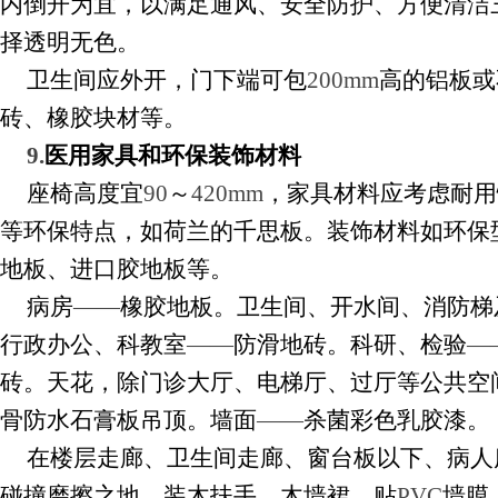
内倒开为宜，以满足通风、安全防护、方便清洁
择透明无色。
卫生间应外开，门下端可包
200mm
高的铝板或
砖、橡胶块材等。
9.
医用家具和环保装饰材料
座椅高度宜
90
～
420mm
，家具材料应考虑耐用
等环保特点，如荷兰的千思板。装饰材料如环保
地板、进口胶地板等。
病房
——
橡胶地板。卫生间、开水间、消防梯
行政办公、科教室
——
防滑地砖。科研、检验
—
砖。天花，除门诊大厅、电梯厅、过厅等公共空
骨防水石膏板吊顶。墙面
——
杀菌彩色乳胶漆。
在楼层走廊、卫生间走廊、窗台板以下、病人
碰撞磨擦之地，装木扶手、木墙裙、贴
PVC
墙膜