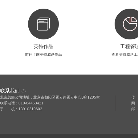
英特作品
工程管
前往了解英特威迅作品
查看英特威迅工
联系我们
北京总部公司地址：北京市朝阳区霄云路霄云中心B座1205室
传 
联系电话：010-84463421
网 址
手 机：13910319602
邮 