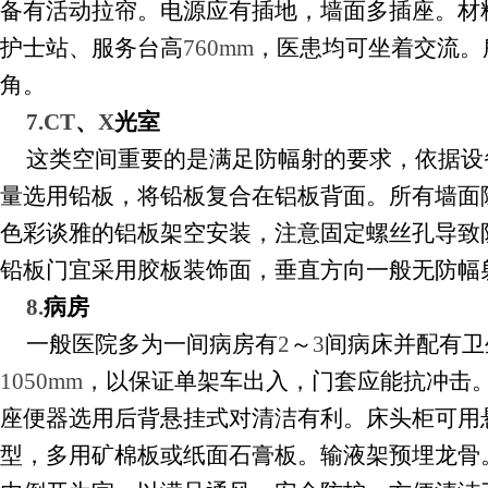
备有活动拉帘。电源应有插地，墙面多插座。材
护士站、服务台高
760mm
，医患均可坐着交流。
角。
7.CT
、
X
光室
这类空间重要的是满足防幅射的要求，依据设
量选用铅板，将铅板复合在铝板背面。所有墙面
色彩谈雅的铝板架空安装，注意固定螺丝孔导致
铅板门宜采用胶板装饰面，垂直方向一般无防幅
8.
病房
一般医院多为一间病房有
2
～
3
间病床并配有卫
1050mm
，以保证单架车出入，门套应能抗冲击
座便器选用后背悬挂式对清洁有利。床头柜可用
型，多用矿棉板或纸面石膏板。输液架预埋龙骨