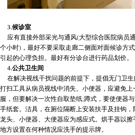
3.
候诊室
应有直接外部采光与通风
(
大型综合医院病员
个小时
)
，最好不要采取走廊二侧面对面候诊方式
引起的心理负担。最好有分诊台进行药品划价。
4.
公共卫生间
在解决视线干扰问题的前提下，提倡无门卫生
打扫工具从病员视线中消失。小便器，应避免上
服，但要解决一次性自取垫纸
;
蹲式，要使便器与
手纸套。洁具，在厕位隔断上安装扶手及挂钩，
龙头、小便器、大便器应为感应式。烘手器以擦
地方设置在何种情况应洗手的提示牌。