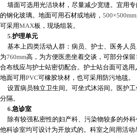
墙面可选用光洁块材，尽量减少宽缝。宜用专
的钢化玻璃。地面可用石材或地砖，
500×500mm
可采用
MAX
板，现场组装。
5.
护理单元
基本上四类活动人群：病员、护士、医务人员
为
760mm
高，为方便医患坐着交谈，可部分保留
合布线应与护士站密切配合。护士站台面可选用
地面可用
PVC
可橡胶块材，也可采用防污地毯。
设置病员独立卫生间。可坐式沐浴间。医护工
分隔。
6.
急诊室
除有较强私密性的妇产科、污染物较多的外科
他科诊室均可设计为开放式的。科室之间用活动